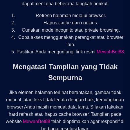
dapat mencoba beberapa langkah berikut:
Refresh halaman melalui browser.
Hapus cache dan cookies.
Gunakan mode incognito atau private browsing.
Coba akses menggunakan perangkat atau browser
lain.
Pastikan Anda mengunjungi link resmi
MewahBet88
.
Mengatasi Tampilan yang Tidak
Sempurna
Jika elemen halaman terlihat berantakan, gambar tidak
muncul, atau teks tidak tertata dengan baik, kemungkinan
browser Anda masih memuat data lama. Silakan lakukan
hard refresh atau hapus cache browser. Tampilan pada
website
MewahBet88
telah dioptimalkan agar responsif di
berbagai resolusi layar.