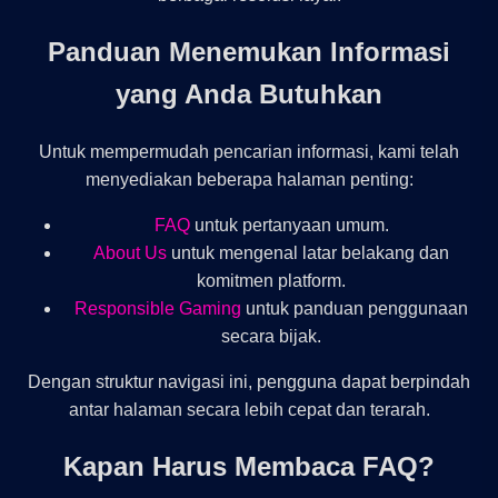
Panduan Menemukan Informasi
yang Anda Butuhkan
Untuk mempermudah pencarian informasi, kami telah
menyediakan beberapa halaman penting:
FAQ
untuk pertanyaan umum.
About Us
untuk mengenal latar belakang dan
komitmen platform.
Responsible Gaming
untuk panduan penggunaan
secara bijak.
Dengan struktur navigasi ini, pengguna dapat berpindah
antar halaman secara lebih cepat dan terarah.
Kapan Harus Membaca FAQ?