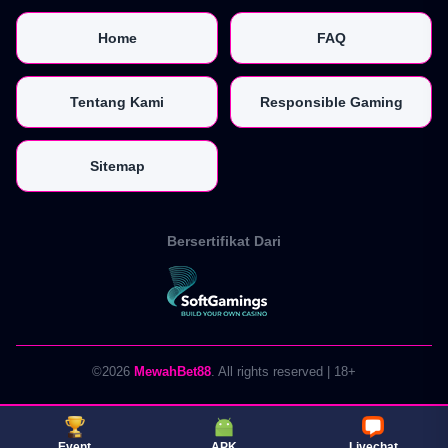
Home
FAQ
Tentang Kami
Responsible Gaming
Sitemap
Bersertifikat Dari
©2026
MewahBet88
. All rights reserved | 18+
Event
APK
Livechat